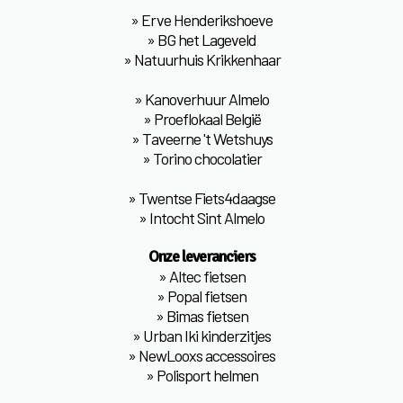
»
Erve Henderikshoeve
»
BG het Lageveld
»
Natuurhuis Krikkenhaar
»
Kanoverhuur Almelo
»
Proeflokaal België
»
Taveerne 't Wetshuys
»
Torino chocolatier
»
Twentse Fiets4daagse
»
Intocht Sint Almelo
Onze leveranciers
»
Altec fietsen
»
Popal fietsen
»
Bimas fietsen
»
Urban Iki kinderzitjes
»
NewLooxs accessoires
»
Polisport helmen