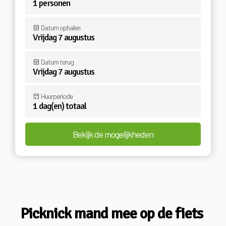
1
personen
event_available
Datum ophalen
Vrijdag 7 augustus
event_busy
Datum terug
Vrijdag 7 augustus
event_upcoming
Huurperiode
1 dag(en) totaal
Bekijk de mogelijkheden
Picknick mand mee op de fiets