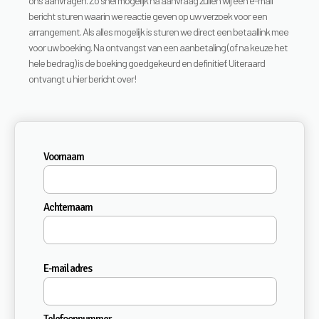
ons aanvragen. Zo snel mogelijk na aanvraag zullen wij een e-mail
bericht sturen waarin we reactie geven op uw verzoek voor een
arrangement. Als alles mogelijk is sturen we direct een betaallink mee
voor uw boeking. Na ontvangst van een aanbetaling (of na keuze het
hele bedrag) is de boeking goedgekeurd en definitief. Uiteraard
ontvangt u hier bericht over!
Voornaam
Achternaam
E-mail adres