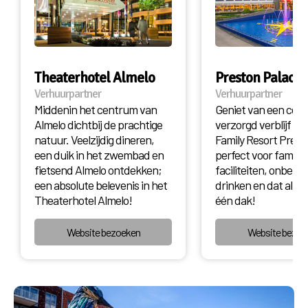
Theaterhotel Almelo
Preston Palace
Verhuurpartner
Verhuurpartner
Middenin het centrum van
Geniet van een com
Almelo dichtbij de prachtige
verzorgd verblijf in A
natuur. Veelzijdig dineren,
Family Resort Prest
een duik in het zwembad en
perfect voor familie
fietsend Almelo ontdekken;
faciliteiten, onbepe
een absolute belevenis in het
drinken en dat alles
Theaterhotel Almelo!
één dak!
Website bezoeken
Website bezoe