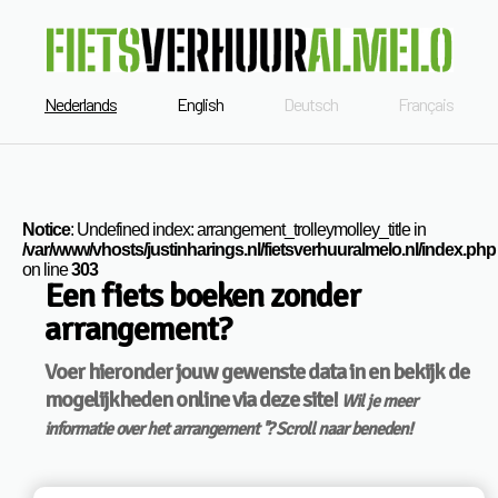
Nederlands
English
Deutsch
Français
Notice
: Undefined index: arrangement_trolleymolley_title in
/var/www/vhosts/justinharings.nl/fietsverhuuralmelo.nl/index.php
on line
303
Een fiets boeken zonder
arrangement?
Voer hieronder jouw gewenste data in en bekijk de
mogelijkheden online via deze site!
Wil je meer
informatie over het arrangement ''? Scroll naar beneden!