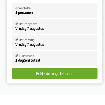
group_add
Aantallen
1
personen
event_available
Datum ophalen
Vrijdag 7 augustus
event_busy
Datum terug
Vrijdag 7 augustus
event_upcoming
Huurperiode
1 dag(en) totaal
Bekijk de mogelijkheden