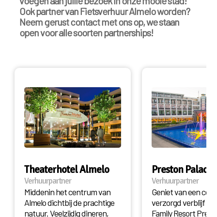
voegen aan jullie bezoek in onze mooie stad!
Ook partner van Fietsverhuur Almelo worden?
Neem gerust contact met ons op, we staan
open voor alle soorten partnerships!
Theaterhotel Almelo
Preston Palace
Verhuurpartner
Verhuurpartner
Middenin het centrum van
Geniet van een com
Almelo dichtbij de prachtige
verzorgd verblijf in A
natuur. Veelzijdig dineren,
Family Resort Prest