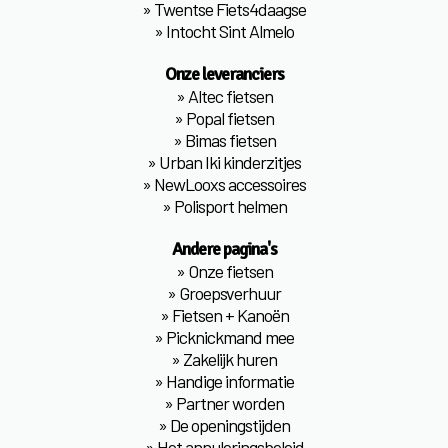
»
Twentse Fiets4daagse
»
Intocht Sint Almelo
Onze leveranciers
»
Altec fietsen
»
Popal fietsen
»
Bimas fietsen
»
Urban Iki kinderzitjes
»
NewLooxs accessoires
»
Polisport helmen
Andere pagina's
»
Onze fietsen
»
Groepsverhuur
»
Fietsen + Kanoën
»
Picknickmand mee
»
Zakelijk huren
»
Handige informatie
»
Partner worden
»
De openingstijden
»
Het annuleringsbeleid